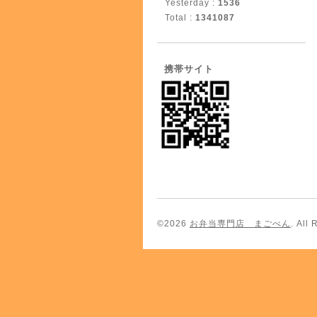
Yesterday :
1536
Total :
1341087
携帯サイト
©2026
お弁当専門店 まごべん
. All