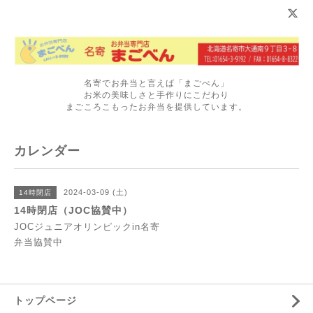
名寄でお弁当と言えば「まごべん」
お米の美味しさと手作りにこだわり
まごころこもったお弁当を提供しています。
カレンダー
2024-03-09 (土)
14時閉店
14時閉店（JOC協賛中）
JOCジュニアオリンピックin名寄
弁当協賛中
トップページ