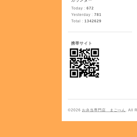
カウンター
Today :
672
Yesterday :
781
Total :
1342629
携帯サイト
©2026
お弁当専門店 まごべん
. All