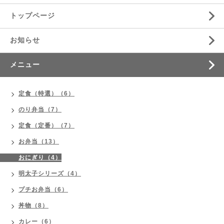
トップページ
お知らせ
メニュー
定食（特選）（6）
のり弁当（7）
定食（定番）（7）
お弁当（13）
おにぎり（4）
明太子シリーズ（4）
プチお弁当（6）
丼物（8）
カレー（6）