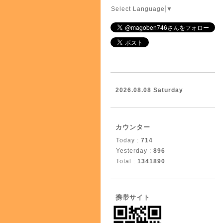
Select Language
▼
2026.08.08 Saturday
カウンター
Today :
714
Yesterday :
896
Total :
1341890
携帯サイト