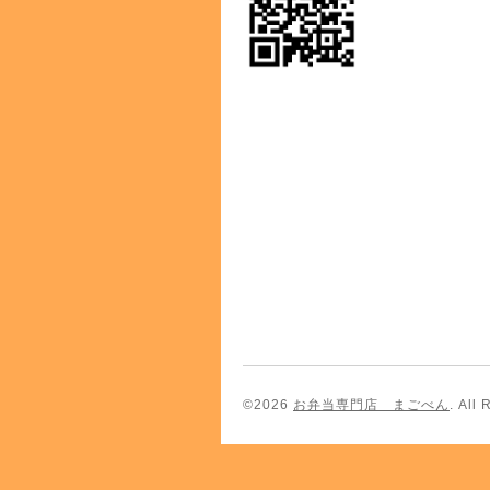
©2026
お弁当専門店 まごべん
. All