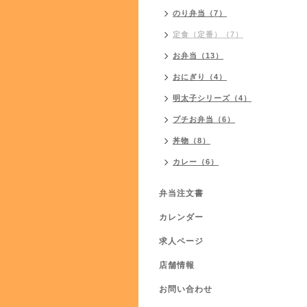
のり弁当（7）
定食（定番）（7）
お弁当（13）
おにぎり（4）
明太子シリーズ（4）
プチお弁当（6）
丼物（8）
カレー（6）
弁当注文書
カレンダー
求人ページ
店舗情報
お問い合わせ