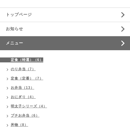
トップページ
お知らせ
メニュー
定食（特選）（6）
のり弁当（7）
定食（定番）（7）
お弁当（13）
おにぎり（4）
明太子シリーズ（4）
プチお弁当（6）
丼物（8）