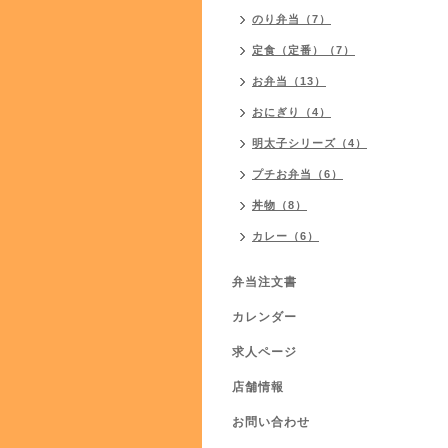
のり弁当（7）
定食（定番）（7）
お弁当（13）
おにぎり（4）
明太子シリーズ（4）
プチお弁当（6）
丼物（8）
カレー（6）
弁当注文書
カレンダー
求人ページ
店舗情報
お問い合わせ