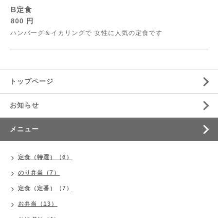
B定食
800 円
ハンバーグ＆イカリングで 女性に人気の定食です
トップページ
お知らせ
メニュー
定食（特選）（6）
のり弁当（7）
定食（定番）（7）
お弁当（13）