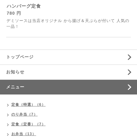
ハンバーグ定食
780 円
デミソースは当店オリジナル から揚げ＆天ぷらが付いて 人気の
一品！
トップページ
お知らせ
メニュー
定食（特選）（6）
のり弁当（7）
定食（定番）（7）
お弁当（13）