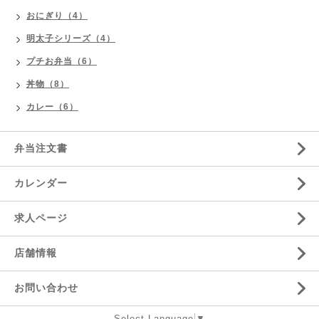
おにぎり（4）
明太子シリーズ（4）
プチお弁当（6）
丼物（8）
カレー（6）
弁当注文書
カレンダー
求人ページ
店舗情報
お問い合わせ
Select Language
▼