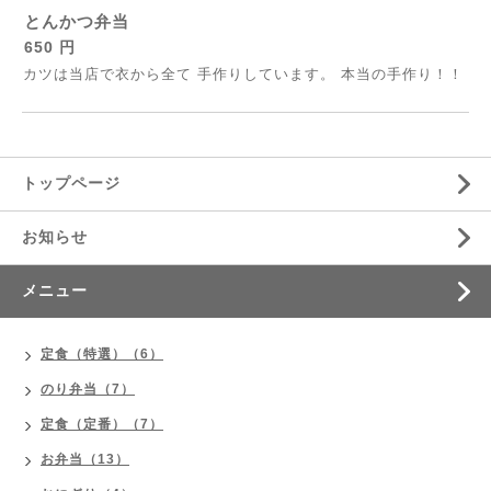
とんかつ弁当
650 円
カツは当店で衣から全て 手作りしています。 本当の手作り！！
トップページ
お知らせ
メニュー
定食（特選）（6）
のり弁当（7）
定食（定番）（7）
お弁当（13）