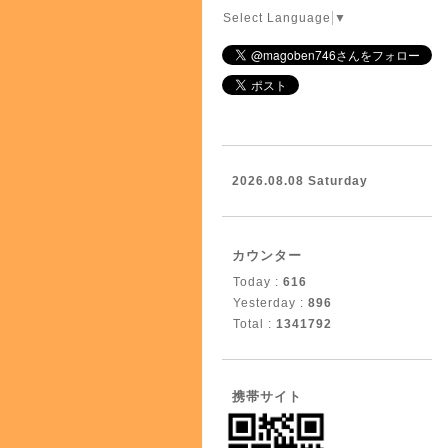
Select Language
▼
2026.08.08 Saturday
カウンター
Today :
616
Yesterday :
896
Total :
1341792
携帯サイト