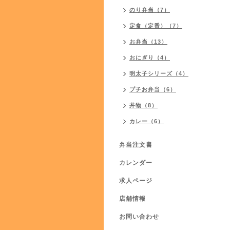
のり弁当（7）
定食（定番）（7）
お弁当（13）
おにぎり（4）
明太子シリーズ（4）
プチお弁当（6）
丼物（8）
カレー（6）
弁当注文書
カレンダー
求人ページ
店舗情報
お問い合わせ