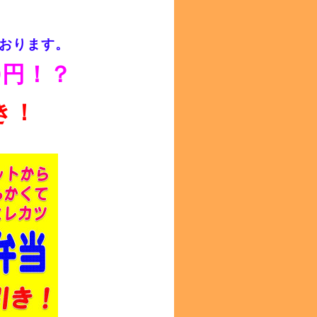
おります。
0円！？
き！