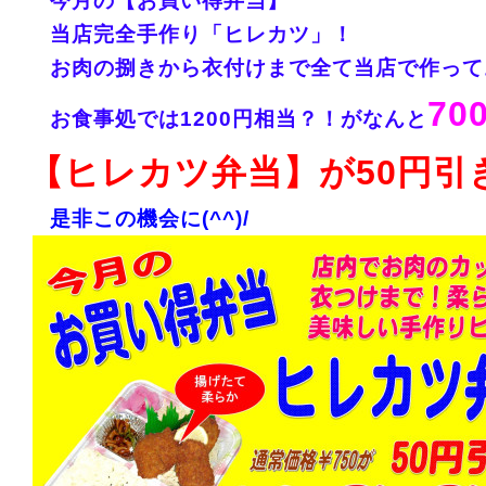
今月の【お買い得弁当】
当店完全手作り「ヒレカツ」！
お肉の捌きから衣付けまで全て当店で作って
70
お食事処では1200円相当？！
がなんと
【ヒレカツ弁当】が50円引
是非この機会に(^^)/