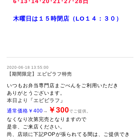
6･13･14･20･21･27･28日
木曜日は１５時閉店
（LO１４：３０）
2020-06-18 13:55:00
【期間限定】エビピラフ特売
いつもお弁当専門店まごべんをご利用いただき
ありがとうございます。
本日より「エビピラフ」
￥300
通常価格￥400
→
でご提供。
なくなり次第完売となりますので
是非、ご来店ください。
尚、店頭に下記POPが張られてる間は、ご提供でき