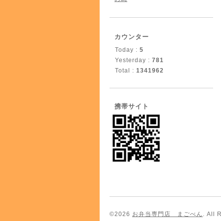
カウンター
Today :
5
Yesterday :
781
Total :
1341962
携帯サイト
©2026
お弁当専門店 まごべん
. All