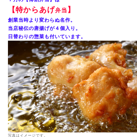
【特からあげ
】
弁当
創業当時より変わらぬ名作。
当店秘伝の唐揚げが４個入り。
日替わりの惣菜も付いています。
写真はイメージです。