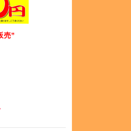
販売”
い